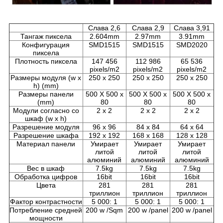
Слава 2,6
Слава 2,9
Слава 3,91
Тангаж пиксела
2.604mm
2.97mm
3.91mm
Конфигурация
SMD1515
SMD1515
SMD2020
пиксела
Плотность пиксела
147 456
112 986
65 536
pixels/m2
pixels/m2
pixels/m2
Размеры модуля (w x
250 x 250
250 x 250
250 x 250
h) (mm)
Размеры панели
500 X 500 x
500 X 500 x
500 X 500 x
(mm)
80
80
80
Модули согласно со
2 x 2
2 x 2
2 x 2
шкаф (w x h)
Разрешение модуля
96 x 96
84 x 84
64 x 64
Разрешение шкафа
192 x 192
168 x 168
128 x 128
Материал панели
Умирает
Умирает
Умирает
литой
литой
литой
алюминий
алюминий
алюминий
Вес в шкаф
7.5kg
7.5kg
7.5kg
Обработка цифров
16bit
16bit
16bit
Цвета
281
281
281
триллион
триллион
триллион
Фактор контрастности
5 000: 1
5 000: 1
5 000: 1
Потребление средней
200 w /Sqm
200 w /panel
200 w /panel
мощности