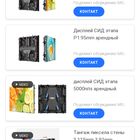
шкаф литого алюминия
Подлежит обсуждению MOQ:10sqm
КОНТАКТ
Дисплей СИД этапа
P1.95mm арендный
Подлежит обсуждению MOQ:10sqm
КОНТАКТ
дисплей СИД этапа
5000nits арендный
Подлежит обсуждению MOQ:10sqm
КОНТАКТ
Тангаж пиксела стены
3.125mm 3.91mm