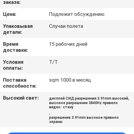
заказа:
ПУТЕШЕСТВИЕ
ФАБРИКИ
Цена:
Подлежит обсуждению
Упаковывая
Случаи полета
ПРОВЕРКА
детали:
КАЧЕСТВА
Время
15 рабочих дней
доставки:
НОВОСТИ
Условия
T/T
оплаты:
Поставка
sqm 1000 в месяц
КАРТА
способности:
САЙТА
Высокий свет:
,
дисплей СИД разрешения 3.91mm высокий
высокое разрешение 3840Hz привело
видео- стену
ПОЛИТИКА
,
разрешение 3.91mm высокое привело
УЕДИНЕНИЯ
экраны