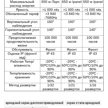
Максимальный
650 w /Sqm
650 w /panel
650 w /panel
расход энергии
Яркость
>1 000 nits
>1 000 nits
>1 000 nits
Обновленный тариф
>3 840
>3 840 Hz
>3 840 Hz
-7680Hz
Вертикальный угол
160°
160°
160°
наблюдения
Горизонтальный угол
140°
140°
140°
наблюдения
Предполагаемая
100 000
100 000
100 000
продолжительность
часов
часов
часов
жизни
Обслуживать
Фронт
Фронт
Фронт
Оценка IP (фронт/
IP 43
IP 43
IP 43
зад)
Работая Temp/
-20ºC -
-20ºC -
-20ºC -
влажность
50ºC/10% до
50ºC/10% до
50ºC/10% до
90%
90%
90%
Temp/влажность
-20ºC -
-20ºC -
-20ºC -
хранения
50ºC/10% до
50ºC/10% до
50ºC/10% до
90%
90%
90%
Метод развертки
1/32
1/21
1/16
разверток
разверток
разверток
арендный экран дисплея приведенный
экран этапа арендный