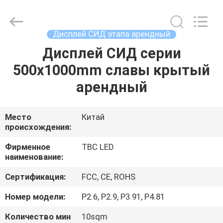
2026
Topbright
Creation
Limited.
All
Дисплей СИД этапа арендный
Rights
Reserved.
Дисплей СИД серии
ДОМ
500x1000mm славы крытый
ПРОДУКТЫ
арендный
VR
Место
Китай
происхождения:
-
ШОУ
Фирменное
TBC LED
наименование:
Сертификация:
FCC, CE, ROHS
О
НАС
Номер модели:
P2.6, P2.9, P3.91, P4.81
Количество мин
10sqm