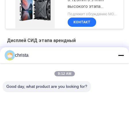
высокого этапа
определения SMD
Подлежит обсуждению MOQ:10SQM
арендного видео-
КОНТАКТ
Дисплей СИД этапа арендный
Гигантская коробка силы экрана 3840Hz СИД серии
christa
500x500mm арендная съемная
Гигантская серия 500х1000мм экраны с экраном P2.6
9:12 AM
Дисплей СИД серии 500x1000mm славы крытый арендный
Good day, what product are you looking for?
Популярные категории
Все
Экраны С 
Дисплей СИД HD
Светодиодными 
Лампами COB