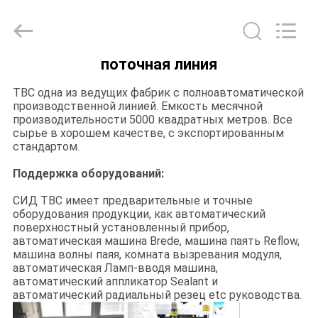
2026
Topbright
Creation
Limited.
All
Rights
Reserved.
поточная линия
ДОМ
TBC одна из ведущих фабрик с полноавтоматической
производственной линией. Емкость месячной
ПРОДУКТЫ
производительности 5000 квадратных метров. Все
сырье в хорошем качестве, с экспортированным
стандартом.
VR
Поддержка оборудований:
-
СИД TBC имеет предварительные и точные
ШОУ
оборудования продукции, как автоматический
поверхностный установленный прибор,
автоматическая машина Brede, машина паять Reflow,
машина волны паяя, комната вызревания модуля,
О
автоматическая Ламп-вводя машина,
НАС
автоматический аппликатор Sealant и
автоматический радиальный резец etc руководства.