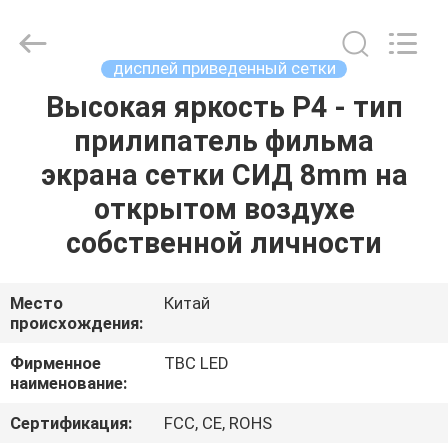
2026
Topbright
Creation
Limited.
All
дисплей приведенный сетки
Rights
Reserved.
Высокая яркость P4 - тип
ДОМ
прилипатель фильма
ПРОДУКТЫ
экрана сетки СИД 8mm на
открытом воздухе
VR
собственной личности
-
ШОУ
Место
Китай
происхождения:
О
Фирменное
TBC LED
наименование:
НАС
Сертификация:
FCC, CE, ROHS