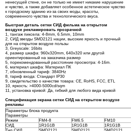
ненесущей стене, он не только не имеет никакие нарушение
и чувство, а также добавляет особенное астетическое чувство
к городскому зданию из-за своих моды, красоты,
современного чувства и технологического вкуса.
Быстрая деталь сетки СИД
фильма
на открытом
воздухе рекламировать
прозрачной
1, тангаж пиксела: 4-8mm, 6.5mm, 10mm
2, СИД звезды SMD2121 нации, высокие яркость и прочный
для на открытом воздухе пользы
3, Greyscale: 16bits
4, размер шкафа: 960x320mm, 640x320 или другой
ориентированный на заказчика размер
5, порекомендованный расстояние просмотра: 4-16m.
6, материал шкафа: Материал ПК
7, обновленный тариф: 3840Hz
8, тариф входа: Стандарт IP30
9, свидетельство о качестве товара: CE, RoHS, FCC, ETL
10, яркость: >4000-5000cd/sqm
11, установка кривой: Да, гибкий для любого вида кривой
Спецификация экрана сетки СИД на открытом воздухе
рекламы
Параметры блока продукта
Параметры
Режим
FM4-8
FM6.5
FM10
СИД
1R1G1B
1R1G1B
1R1G1B
Тип СИД
SMD2121
SMD2121
SMD2121