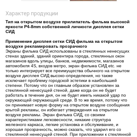
Характер продукции
Тип на открытом воздухе прилипатель фильма высокой
яркости P4-8mm собственной личности дисплея сетки
СИД
Применение дисплея сетки СИД фильма на открытом
воздухе рекламировать прозрачного
Экраны фильма СИД использованы в стеклянных ненесущих
стенах зданий, зданий ориентира города, стеклянных окон
магазинов вдоль улицы, банков, недвижимости, магазинов
автомобиля 4S, входов метро, экран фильма СИД etc. не
только интегрирует все преимущества обычного на открытом
воздухе дисплея СИД высоко-определения, но также
исключает проблему городской эстетики в наибольшей
степени. Потому что он главным образом установлен за
стеклянной ненесущей стеной, даже когда он не будет
работать в течение дня, он не будет иметь никакой удар по
окружающей окружающей среде. В то же время, потому что
он принимает новую форму на открытом воздухе сообщения
крытой рекламы, он избегает утверждения на открытом
воздухе рекламы. Экран фильма СИД, со своими
характеристиками легковесности, никакие структура
железного каркаса, легкие установка и обслуживание, и
хорошая прозрачность, можно сказать, что ударил его со
стеклянной ненесущей стеной. При приложении к стеклянной