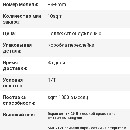
ПУТЕШЕСТВИЕ
Номер модели:
P4-8mm
ФАБРИКИ
Количество мин
10sqm
заказа:
ПРОВЕРКА
Цена:
Подлежит обсуждению
КАЧЕСТВА
Упаковывая
Коробка переклейки
детали:
НОВОСТИ
Время
45 дней
доставки:
КАРТА
Условия
T/T
оплаты:
САЙТА
Поставка
sqm 1000 в месяц
способности:
ПОЛИТИКА
Высокий свет:
Экран сетки СИД высокой яркости на
УЕДИНЕНИЯ
открытом воздухе
,
SMD2121 привело экран сетки на открытом