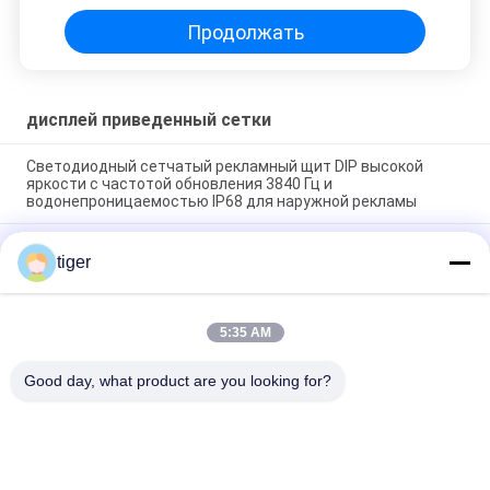
Продолжать
дисплей приведенный сетки
Светодиодный сетчатый рекламный щит DIP высокой
яркости с частотой обновления 3840 Гц и
водонепроницаемостью IP68 для наружной рекламы
Наружный светодиодный сетчатый дисплей P25-25 с
tiger
8000nits Высокая яркость IP68 водонепроницаемая и
легкая конструкция для превосходной видимости
Наружный светодиодный сетчатый дисплей с высокой
5:35 AM
яркостью 8000 нит IP68 водонепроницаемый и легкий
дизайн
Good day, what product are you looking for?
Популярные категории
Все
Экраны С 