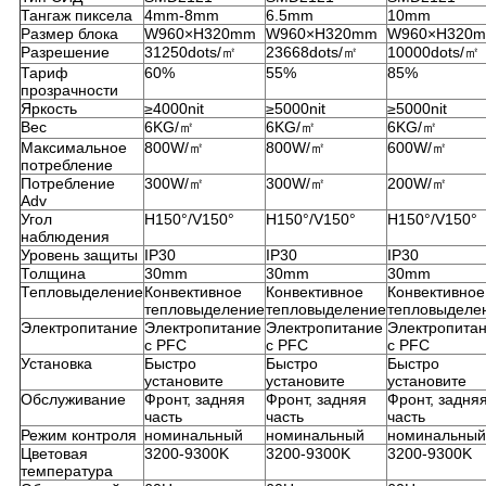
Тангаж пиксела
4mm-8mm
6.5mm
10mm
Размер блока
W960×H320mm
W960×H320mm
W960×H320
Разрешение
31250dots/㎡
23668dots/㎡
10000dots/㎡
Тариф
60%
55%
85%
прозрачности
Яркость
≥4000nit
≥5000nit
≥5000nit
Вес
6KG/㎡
6KG/㎡
6KG/㎡
Максимальное
800W/㎡
800W/㎡
600W/㎡
потребление
Потребление
300W/㎡
300W/㎡
200W/㎡
Adv
Угол
H150°/V150°
H150°/V150°
H150°/V150°
наблюдения
Уровень защиты
IP30
IP30
IP30
Толщина
30mm
30mm
30mm
Тепловыделение
Конвективное
Конвективное
Конвективное
тепловыделение
тепловыделение
тепловыделе
Электропитание
Электропитание
Электропитание
Электропита
с PFC
с PFC
с PFC
Установка
Быстро
Быстро
Быстро
установите
установите
установите
Обслуживание
Фронт, задняя
Фронт, задняя
Фронт, задня
часть
часть
часть
Режим контроля
номинальный
номинальный
номинальный
Цветовая
3200-9300K
3200-9300K
3200-9300K
температура