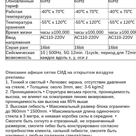
Обновленный
60Hz
60Hz
60Hz
тариф
Работая
-40℃ к 70℃
-40℃ к 70℃
-40℃ к 70℃
температура
Температура
-55℃ к 120℃
-55℃ к 120℃
-55℃ к 120℃
хранения
Время жизни
часы ≥100,000
часы ≥100,000
часы ≥100,00
Ввод
AC110-220V
AC110-220V
AC110-220V
напряжения
Серая ранг
16bit
16bit
16bit
Сейсмическая
10 | 500Hz, 5G 12min. /1cycle, период для 72mi
возможность
каждое вдоль x, y, оси z
Описание афиши сетки СИД на открытом воздухе
рекламы
1.
Тонкий и светлый • Легковес экрана
,
отсутствие давления
на стекле
,
• Толщина: около 3mm
,
вес: 3-6 kg/m2
2. Проницаемость • Структура весьма проста
,
проницаемость
высока
,
не влияет на осматривая линию визирования
,
проницаемость как высока как 85% выше
3. Высокая гибкость • Максимальный размер блока ограничен
до 960mm * 1500mm. • Максимальная длина одиночного
стекла в 3 метра
,
и никакая коробка силы в середине. •
Смогите быть согнуто и отрезанный
,
не ограниченный
размером
,
смогите гибко быть конструировано согласно
потребностям клиента
,
сильной гибкости
,
смогите быть
наклеено с любым радианом стекла/стены